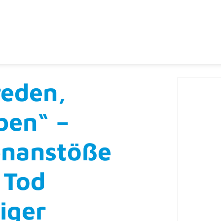
reden,
ben“ –
nanstöße
 Tod
iger