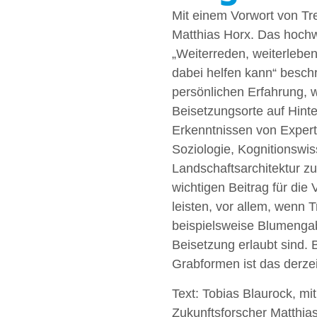
Mit einem Vorwort von Tr
Matthias Horx. Das hochw
„Weiterreden, weiterleben
dabei helfen kann“ besch
persönlichen Erfahrung, 
Beisetzungsorte auf Hint
Erkenntnissen von Expert
Soziologie, Kognitionswi
Landschaftsarchitektur z
wichtigen Beitrag für die
leisten, vor allem, wenn T
beispielsweise Blumengab
Beisetzung erlaubt sind. B
Grabformen ist das derzei
Text: Tobias Blaurock, mi
Zukunftsforscher Matthias